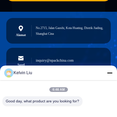
No.2715, Jalan Gaoshi, Kota Huating, Distrik Jiading,
Shanghai Cina
Alamat
inquiry@npackchina.com
Surel
Kelvin Liu
6:46 AM
0086-21-66035560
Telepon
Good day, what product are you looking for?