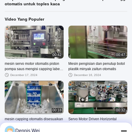
otomatis untuk toples kaca
Video Yang Populer
00:42
00:47
mesin servo motor otomatis piston
Mesin pengisian dan penutup botol
pompa saus mengisi capping label
plastik minyak zaitun otomatis
mesin saus produksi
December 17, 2024
December 16, 2024
00:18
00:32
mesin capping otomatis disesuaikan
Servo Motor Driven Horizontal
botol air minuman cap mesin
Otomatis Ampul Vial Label Mesin
penyegelan cap plastik pet capper
Dennis Wei
December 25, 2024
December 17, 2024