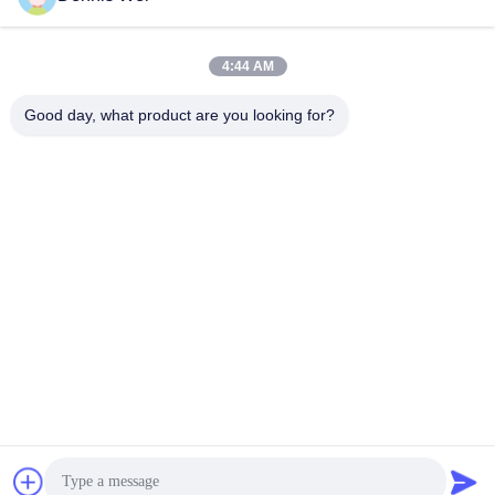
Video Baru
4:44 AM
Good day, what product are you looking for?
01:42
00:25
lini produksi tinta mesin pengisian
mesin pelabelan desktop otomatis
tinta berkecepatan tinggi otomatis
untuk botol bulat
untuk toples kaca
July 28, 2026
May 09, 2026
00:10
00:42
Mesin Capping Tekan Presisi Tinggi
Mesin Pengisian dan Pengepres
Otomatis
Minyak Sawit Otomatis untuk Botol
May 09, 2026
April 29, 2026