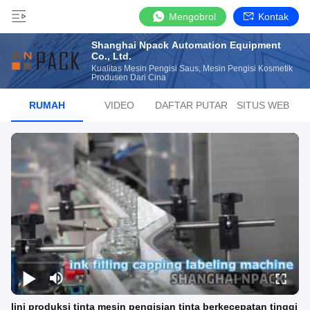
Mengobrol
Kontak
Shanghai Npack Automation Equipment
Co., Ltd.
Kualitas Mesin Pengisi Saus, Mesin Pengisi Kosmetik
Produsen Dari Cina
RUMAH
VIDEO
DAFTAR PUTAR
SITUS WEB
lini produksi tinta mesin pengisian tinta berkecepatan tinggi