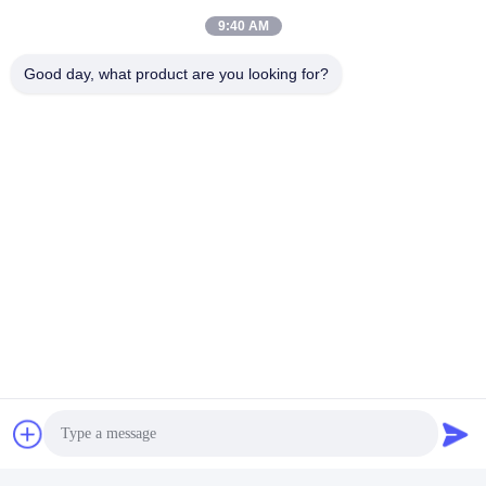
9:40 AM
00:44
00:47
Kosmetik wajah krim pasta gigi
Otomatis kecepatan tinggi drum
Good day, what product are you looking for?
Aluminium Round Tube Labeller
ember posisi mesin pelabelan
Mesin Plastik Soft Tube Labeling
September 12, 2025
February 13, 2025
Machi
00:54
00:10
Otomatis Kecepatan Tinggi
mesin label depan dan belakang
Minuman Air Botol Shrink Sleeve
otomatis kecepatan tinggi shampoo
Label Membungkus Mesin Label
rambut botol minyak
January 15, 2025
December 25, 2024
00:45
00:38
Mesin label botol plastik otomatis
Mesin label botol minyak saus