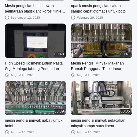
Mesin pengisian botol hewan
npack mesin pengisian cairan
peliharaan plastik anti korosif linier
sampo cepat otomatis untuk botol
otomatis
September 12, 2025
February 26, 2025
00:48
00:41
High Speed Kosmetik Lotion Pasta
Mesin Pengisi Minyak Makanan
Gigi Mentega tabung Penuh dan
Ramah Pengguna Tipe Linear
Mesin Penutup
Otomatis Dengan Nozzles
August 10, 2026
August 10, 2026
Menghisap Vakum
00:39
00:35
mesin pengisi minyak nabati untuk
mesin pengisi minyak pelacakan
botol
minyak sampo saus linear
kecepatan tinggi otomatis
August 10, 2026
August 10, 2026