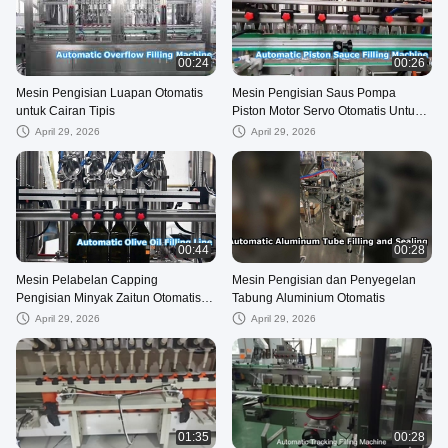
00:24
00:26
Mesin Pengisian Luapan Otomatis
Mesin Pengisian Saus Pompa
untuk Cairan Tipis
Piston Motor Servo Otomatis Untuk
Botol/Toples
April 29, 2026
April 29, 2026
00:44
00:28
Mesin Pelabelan Capping
Mesin Pengisian dan Penyegelan
Pengisian Minyak Zaitun Otomatis
Tabung Aluminium Otomatis
Jalur Pengisian Minyak Zaitun
April 29, 2026
April 29, 2026
01:35
00:28