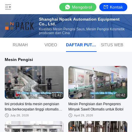
Mengobrol
Kontak
Shanghai Npack Automation Equipment
Co., Ltd.
Kualitas Mesin Pengisi Saus, Mesin Pengisi Kosmetik
produsen dari Cina
RUMAH
VIDEO
DAFTAR PUTAR
SITUS WEB
Mesin Pengisi
01:42
00:42
lini produksi tinta mesin pengisian
Mesin Pengisian dan Pengepres
tinta berkecepatan tinggi otomatis
Minyak Sawit Otomatis untuk Botol
untuk toples kaca
July 28, 2026
April 29, 2026