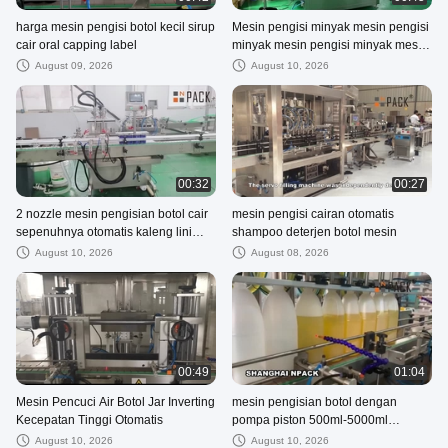
harga mesin pengisi botol kecil sirup
Mesin pengisi minyak mesin pengisi
cair oral capping label
minyak mesin pengisi minyak mesin
pengisi minyak mesin pengisi
August 09, 2026
August 10, 2026
minyak mesin pengisi minyak mesin
pengisi minyak mesin pengisi
minyak mesin pengisi minyak mesin
pengisi minyak mesin pengisi
minyak mesin pengisi minyak mes
00:32
00:27
2 nozzle mesin pengisian botol cair
mesin pengisi cairan otomatis
sepenuhnya otomatis kaleng lini
shampoo deterjen botol mesin
produksi
August 10, 2026
August 08, 2026
00:49
01:04
Mesin Pencuci Air Botol Jar Inverting
mesin pengisian botol dengan
Kecepatan Tinggi Otomatis
pompa piston 500ml-5000ml
dengan deterjen cair
August 10, 2026
August 10, 2026