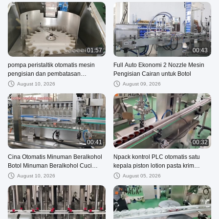
01:57
00:43
pompa peristaltik otomatis mesin
Full Auto Ekonomi 2 Nozzle Mesin
pengisian dan pembatasan
Pengisian Cairan untuk Botol
monoblok minyak cbd
August 10, 2026
August 09, 2026
00:41
00:32
Cina Otomatis Minuman Beralkohol
Npack kontrol PLC otomatis satu
Botol Minuman Beralkohol Cuci
kepala piston lotion pasta krim
Mesin Pengisian Dan Capping
kosmetik mesin pengisian
August 10, 2026
August 05, 2026
Mesin