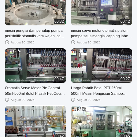
00:32
00:42
mesin pengisi dan penutup pompa
mesin servo motor otomatis piston
peristaltik otomatis krim wajah lotion
pompa saus mengisi capping label
kosmetik monoblok
mesin saus produksi
August 10, 2026
August 10, 2026
00:47
00:27
Otomatis Servo Motor Plc Control
Harga Pabrik Botol PET 250ml
50ml-500ml Botol Plastik Pet Cuci
500ml Mesin Pengisian Sampo
Tangan Mesin Pengisi
Minyak Rambut
August 09, 2026
August 09, 2026
00:42
00:45