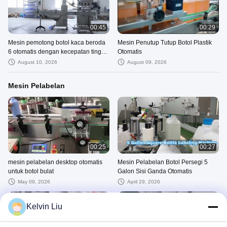
00:45
00:29
Mesin pemotong botol kaca beroda
Mesin Penutup Tutup Botol Plastik
6 otomatis dengan kecepatan tinggi
Otomatis
dengan lift tutup
August 10, 2026
August 09, 2026
Mesin Pelabelan
00:25
00:27
mesin pelabelan desktop otomatis
Mesin Pelabelan Botol Persegi 5
untuk botol bulat
Galon Sisi Ganda Otomatis
May 09, 2026
April 29, 2026
Kelvin Liu