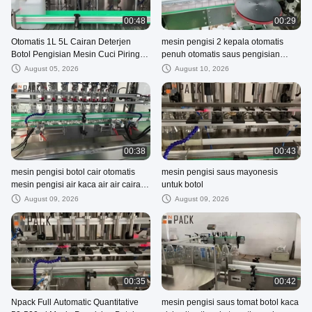
00:48
00:29
Otomatis 1L 5L Cairan Deterjen
mesin pengisi 2 kepala otomatis
Botol Pengisian Mesin Cuci Piring
penuh otomatis saus pengisian
Sabun Deterjen Botol Pengisian
larutan kaca toples pelacakan
August 05, 2026
August 10, 2026
00:38
00:43
mesin pengisi botol cair otomatis
mesin pengisi saus mayonesis
mesin pengisi air kaca air air cairan
untuk botol
licin
August 09, 2026
August 09, 2026
00:35
00:42
Npack Full Automatic Quantitative
mesin pengisi saus tomat botol kaca