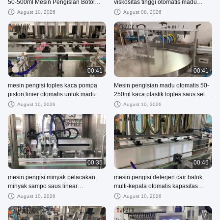
50-500ml Mesin Pengisian Botol
viskositas tinggi otomatis madu
Madu Mesin Botol Madu
lebah dengan pemanasan dan
August 10, 2026
August 08, 2026
mxing
00:41
00:41
mesin pengisi toples kaca pompa
Mesin pengisian madu otomatis 50-
piston linier otomatis untuk madu
250ml kaca plastik toples saus selai
dengan servo motor
August 10, 2026
August 10, 2026
00:35
00:45
mesin pengisi minyak pelacakan
mesin pengisi deterjen cair balok
minyak sampo saus linear
multi-kepala otomatis kapasitas
kecepatan tinggi otomatis
tinggi
August 10, 2026
August 10, 2026