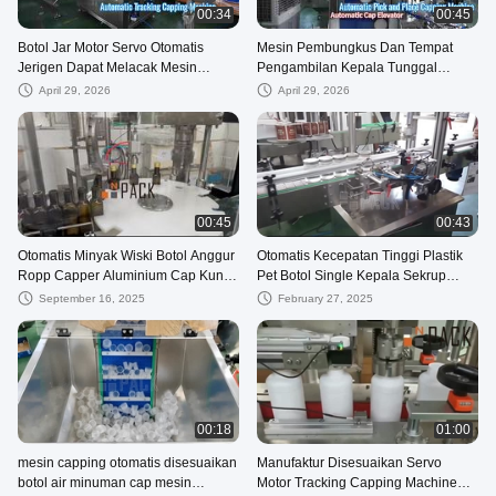
00:34
00:45
Botol Jar Motor Servo Otomatis
Mesin Pembungkus Dan Tempat
Jerigen Dapat Melacak Mesin
Pengambilan Kepala Tunggal
Capping Dengan Tutup Lift
Otomatis Untuk Botol / Toples
April 29, 2026
April 29, 2026
00:45
00:43
Otomatis Minyak Wiski Botol Anggur
Otomatis Kecepatan Tinggi Plastik
Ropp Capper Aluminium Cap Kunci
Pet Botol Single Kepala Sekrup
Sealing Capping Mesin
Capping Mesin
September 16, 2025
February 27, 2025
00:18
01:00
mesin capping otomatis disesuaikan
Manufaktur Disesuaikan Servo
botol air minuman cap mesin
Motor Tracking Capping Machine