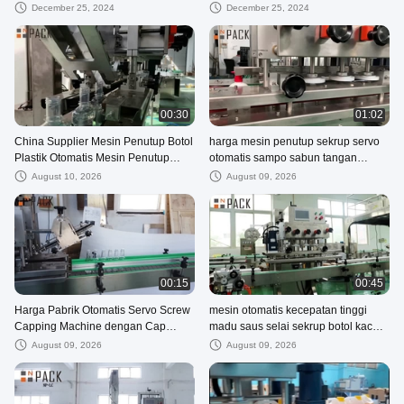
penyegelan cap plastik pet capper
Botol Sampo Deterjen
December 25, 2024
December 25, 2024
00:30
01:02
China Supplier Mesin Penutup Botol
harga mesin penutup sekrup servo
Plastik Otomatis Mesin Penutup
otomatis sampo sabun tangan
Botol C
pompa tutup
August 10, 2026
August 09, 2026
00:15
00:45
Harga Pabrik Otomatis Servo Screw
mesin otomatis kecepatan tinggi
Capping Machine dengan Cap
madu saus selai sekrup botol kaca
Feeder
toping toping
August 09, 2026
August 09, 2026