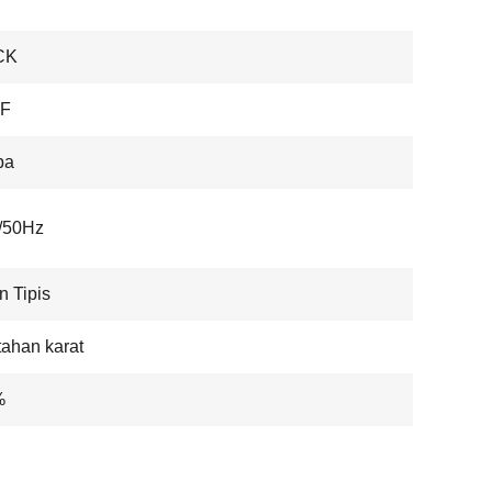
CK
F
pa
/50Hz
n Tipis
tahan karat
%