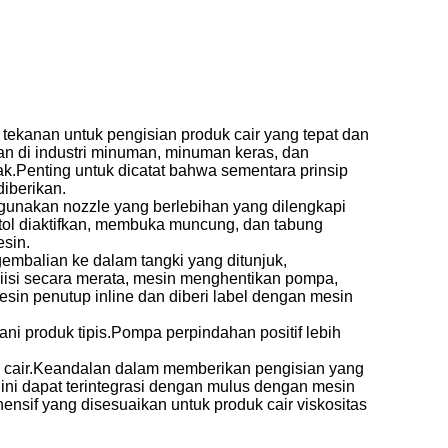
tekanan untuk pengisian produk cair yang tepat dan
n di industri minuman, minuman keras, dan
ak.Penting untuk dicatat bahwa sementara prinsip
diberikan.
gunakan nozzle yang berlebihan yang dilengkapi
otol diaktifkan, membuka muncung, dan tabung
esin.
embalian ke dalam tangki yang ditunjuk,
iisi secara merata, mesin menghentikan pompa,
in penutup inline dan diberi label dengan mesin
i produk tipis.Pompa perpindahan positif lebih
uk cair.Keandalan dalam memberikan pengisian yang
 ini dapat terintegrasi dengan mulus dengan mesin
nsif yang disesuaikan untuk produk cair viskositas