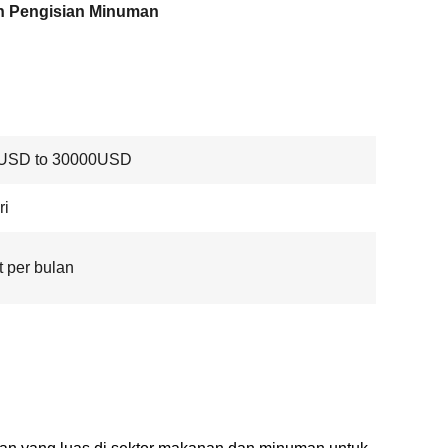
n Pengisian Minuman
USD to 30000USD
ri
t per bulan