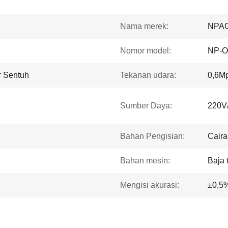
Nama merek:
NPA
Nomor model:
NP-O
r Sentuh
Tekanan udara:
0,6M
Sumber Daya:
220V
Bahan Pengisian:
Caira
Bahan mesin:
Baja 
Mengisi akurasi:
±0,5