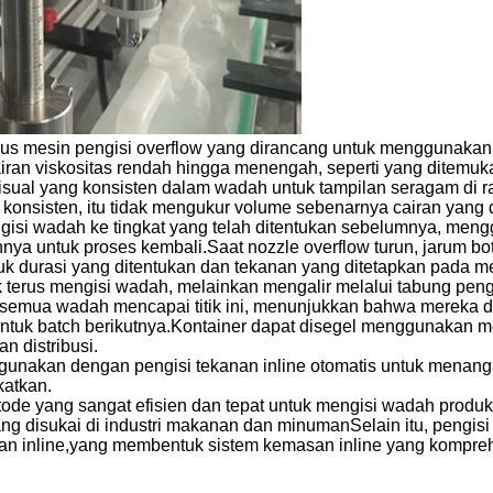
sus mesin pengisi overflow yang dirancang untuk menggunakan 
an viskositas rendah hingga menengah, seperti yang ditemuka
isual yang konsisten dalam wadah untuk tampilan seragam di r
g konsisten, itu tidak mengukur volume sebenarnya cairan yang 
isi wadah ke tingkat yang telah ditentukan sebelumnya, meng
nnya untuk proses kembali.Saat nozzle overflow turun, jarum b
uk durasi yang ditentukan dan tekanan yang ditetapkan pada m
 terus mengisi wadah, melainkan mengalir melalui tabung peng
a semua wadah mencapai titik ini, menunjukkan bahwa mereka d
tuk batch berikutnya.Kontainer dapat disegel menggunakan mes
 distribusi.
unakan dengan pengisi tekanan inline otomatis untuk menangan
atkan.
tode yang sangat efisien dan tepat untuk mengisi wadah prod
g disukai di industri makanan dan minumanSelain itu, pengisi
an inline,yang membentuk sistem kemasan inline yang komprehe