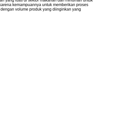
an yang luas di sektor makanan dan minuman untuk
enal karena kemampuannya untuk memberikan proses
n dengan volume produk yang diinginkan yang