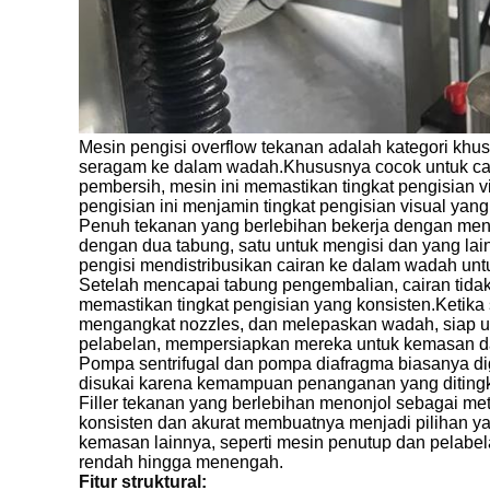
Mesin pengisi overflow tekanan adalah kategori khu
seragam ke dalam wadah.Khususnya cocok untuk cair
pembersih, mesin ini memastikan tingkat pengisian v
pengisian ini menjamin tingkat pengisian visual yan
Penuh tekanan yang berlebihan bekerja dengan meng
dengan dua tabung, satu untuk mengisi dan yang lai
pengisi mendistribusikan cairan ke dalam wadah unt
Setelah mencapai tabung pengembalian, cairan tidak
memastikan tingkat pengisian yang konsisten.Ketik
mengangkat nozzles, dan melepaskan wadah, siap un
pelabelan, mempersiapkan mereka untuk kemasan dan
Pompa sentrifugal dan pompa diafragma biasanya dig
disukai karena kemampuan penanganan yang ditingk
Filler tekanan yang berlebihan menonjol sebagai me
konsisten dan akurat membuatnya menjadi pilihan yan
kemasan lainnya, seperti mesin penutup dan pelabel
rendah hingga menengah.
Fitur struktural: