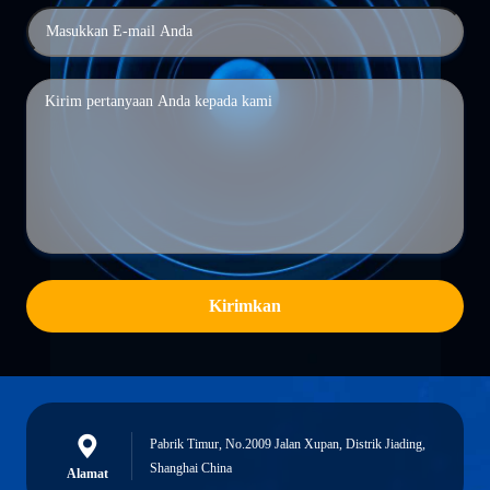
Kirimkan
Pabrik Timur, No.2009 Jalan Xupan, Distrik Jiading,
Shanghai China
Alamat