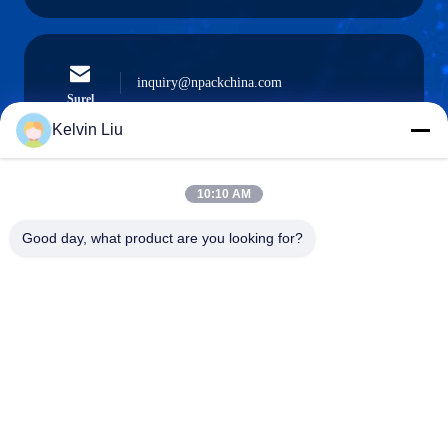
inquiry@npackchina.com
Surel
Kelvin Liu
10:10 AM
0086-21-66035560
Telepon
Good day, what product are you looking for?
Shanghai Npack Automation Equipment Co.,
Ltd.