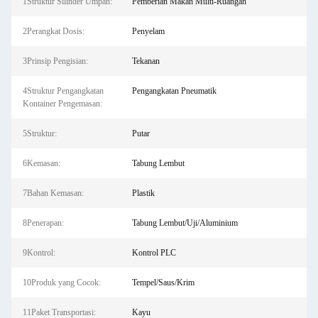
1Struktur Silinder Umpan:
Pemberian Makan Multi-Ruangan
2Perangkat Dosis:
Penyelam
3Prinsip Pengisian:
Tekanan
4Struktur Pengangkatan
Pengangkatan Pneumatik
Kontainer Pengemasan:
5Struktur:
Putar
6Kemasan:
Tabung Lembut
7Bahan Kemasan:
Plastik
8Penerapan:
Tabung Lembut/Uji/Aluminium
9Kontrol:
Kontrol PLC
10Produk yang Cocok:
Tempel/Saus/Krim
11Paket Transportasi:
Kayu