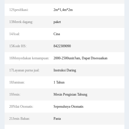
12Spesifikasi:
2m*1,4m*2m
13Merek dagang:
paket
14Asal:
Cina
15Kode HS:
8422309090
16Menyediakan kemampuan:
2000-2500unit/Jam, Dapat Disesuaikan
17Layanan purna jual:
Instruksi Daring
18Jaminan:
1 Tahun
19Jenis:
Mesin Pengisian Tabung
20Nilai Otomatis:
Sepenuhnya Otomatis
21Jenis Bahan:
Pasta