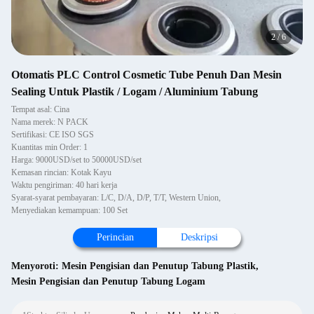
2
/
6
Otomatis PLC Control Cosmetic Tube Penuh Dan Mesin
Sealing Untuk Plastik / Logam / Aluminium Tabung
Tempat asal: Cina
Nama merek: N PACK
Sertifikasi: CE ISO SGS
Kuantitas min Order: 1
Harga: 9000USD/set to 50000USD/set
Kemasan rincian: Kotak Kayu
Waktu pengiriman: 40 hari kerja
Syarat-syarat pembayaran: L/C, D/A, D/P, T/T, Western Union,
Menyediakan kemampuan: 100 Set
Perincian
Deskripsi
Menyoroti:
Mesin Pengisian dan Penutup Tabung Plastik
,
Mesin Pengisian dan Penutup Tabung Logam