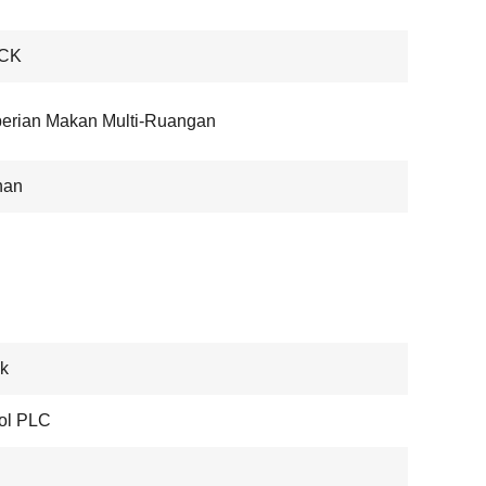
CK
erian Makan Multi-Ruangan
nan
ik
ol PLC