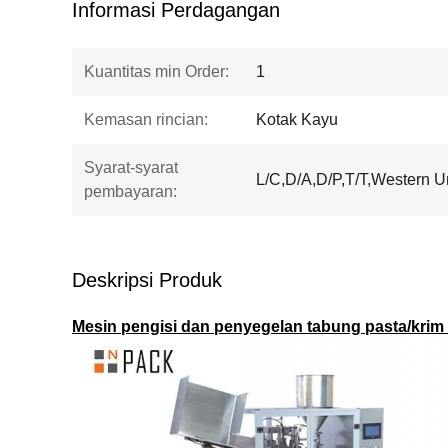
Informasi Perdagangan
Kuantitas min Order:
1
Kemasan rincian:
Kotak Kayu
Syarat-syarat
L/C,D/A,D/P,T/T,Western 
pembayaran:
Deskripsi Produk
Mesin pengisi dan penyegelan tabung pasta/krim