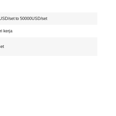
USD/set to 50000USD/set
ri kerja
et