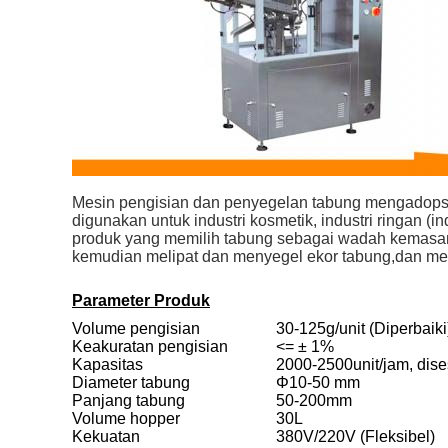
Mesin pengisian dan penyegelan tabung mengadopsi p
digunakan untuk industri kosmetik, industri ringan (i
produk yang memilih tabung sebagai wadah kemasanPer
kemudian melipat dan menyegel ekor tabung,dan men
Parameter Produk
Volume pengisian
30-125g/unit (Diperbaiki
Keakuratan pengisian
<= ± 1%
Kapasitas
2000-2500unit/jam, dis
Diameter tabung
Φ10-50 mm
Panjang tabung
50-200mm
Volume hopper
30L
Kekuatan
380V/220V (Fleksibel)