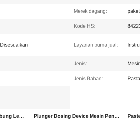
Merek dagang:
paket
Kode HS:
8422
 Disesuaikan
Layanan purna jual:
Instr
Jenis:
Mesin
Jenis Bahan:
Past
Mesin Penutup Penuh Tabung Lembut Otomatis
Plunger Dosing Device Mesin Penuh Penutup
Paste