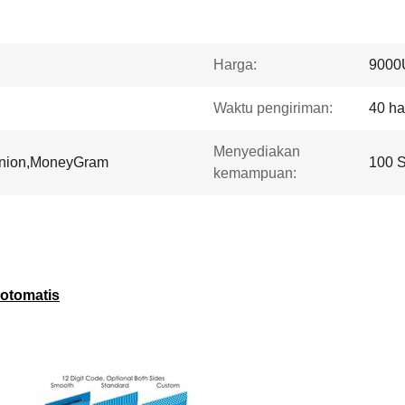
Harga:
9000
Waktu pengiriman:
40 ha
Menyediakan
Union,MoneyGram
100 S
kemampuan:
 otomatis