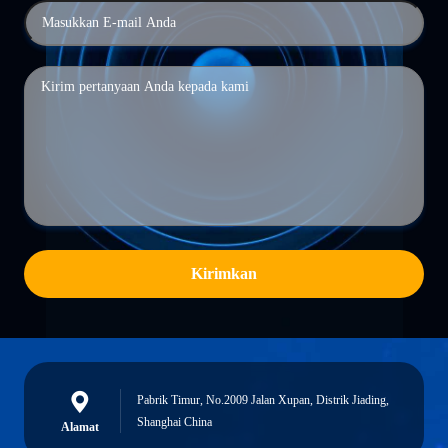
Kirimkan
Pabrik Timur, No.2009 Jalan Xupan, Distrik Jiading,
Shanghai China
Alamat