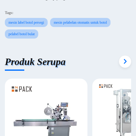
Tags:
mesin label botol persegi
mesin pelabelan otomatis untuk botol
pelabel botol bulat
Produk Serupa