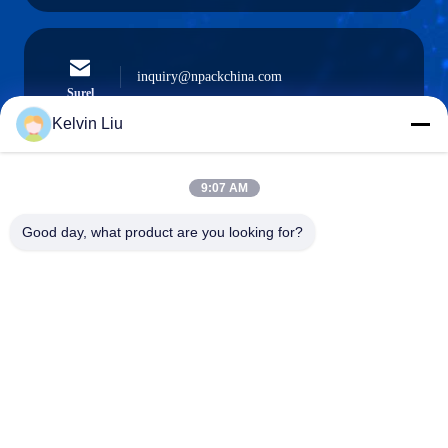
inquiry@npackchina.com
Surel
Kelvin Liu
9:07 AM
0086-21-66035560
Telepon
Good day, what product are you looking for?
Shanghai Npack Automation Equipment Co.,
Ltd.