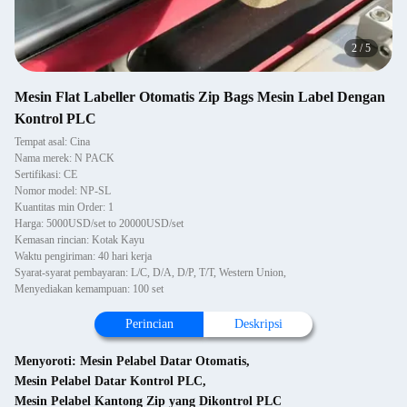
2
/
5
Mesin Flat Labeller Otomatis Zip Bags Mesin Label Dengan
Kontrol PLC
Tempat asal: Cina
Nama merek: N PACK
Sertifikasi: CE
Nomor model: NP-SL
Kuantitas min Order: 1
Harga: 5000USD/set to 20000USD/set
Kemasan rincian: Kotak Kayu
Waktu pengiriman: 40 hari kerja
Syarat-syarat pembayaran: L/C, D/A, D/P, T/T, Western Union,
Menyediakan kemampuan: 100 set
Perincian
Deskripsi
Menyoroti:
Mesin Pelabel Datar Otomatis
,
Mesin Pelabel Datar Kontrol PLC
,
Mesin Pelabel Kantong Zip yang Dikontrol PLC