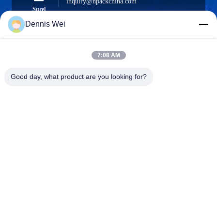
inquiry@npackchina.com
Surel
Dennis Wei
7:08 AM
0086-21-66035560
Telepon
Good day, what product are you looking for?
Shanghai Npack Automation Equipment Co.,
Ltd.