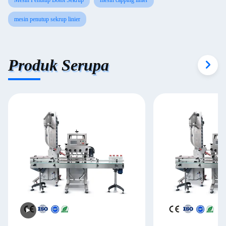
Mesin Penutup Botol Sekrup
mesin capping linier
mesin penutup sekrup linier
Produk Serupa