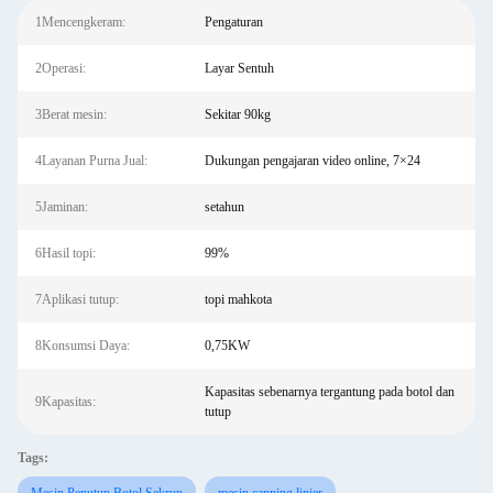
1Mencengkeram:
Pengaturan
2Operasi:
Layar Sentuh
3Berat mesin:
Sekitar 90kg
4Layanan Purna Jual:
Dukungan pengajaran video online, 7×24
5Jaminan:
setahun
6Hasil topi:
99%
7Aplikasi tutup:
topi mahkota
8Konsumsi Daya:
0,75KW
Kapasitas sebenarnya tergantung pada botol dan
9Kapasitas:
tutup
Tags: