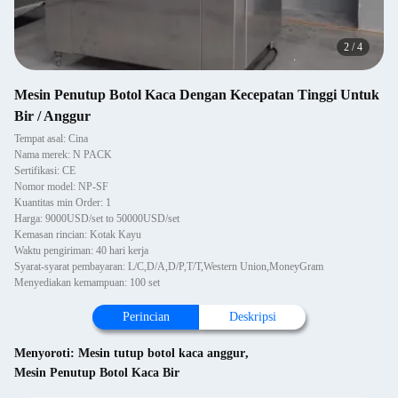
2
/
4
Mesin Penutup Botol Kaca Dengan Kecepatan Tinggi Untuk
Bir / Anggur
Tempat asal: Cina
Nama merek: N PACK
Sertifikasi: CE
Nomor model: NP-SF
Kuantitas min Order: 1
Harga: 9000USD/set to 50000USD/set
Kemasan rincian: Kotak Kayu
Waktu pengiriman: 40 hari kerja
Syarat-syarat pembayaran: L/C,D/A,D/P,T/T,Western Union,MoneyGram
Menyediakan kemampuan: 100 set
Perincian
Deskripsi
Menyoroti:
Mesin tutup botol kaca anggur
,
Mesin Penutup Botol Kaca Bir