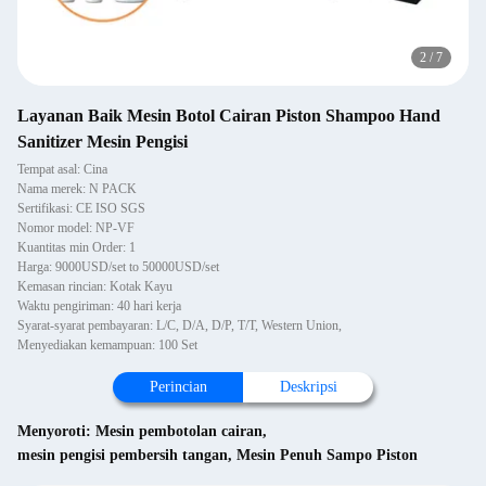
2
/
7
Layanan Baik Mesin Botol Cairan Piston Shampoo Hand
Sanitizer Mesin Pengisi
Tempat asal: Cina
Nama merek: N PACK
Sertifikasi: CE ISO SGS
Nomor model: NP-VF
Kuantitas min Order: 1
Harga: 9000USD/set to 50000USD/set
Kemasan rincian: Kotak Kayu
Waktu pengiriman: 40 hari kerja
Syarat-syarat pembayaran: L/C, D/A, D/P, T/T, Western Union,
Menyediakan kemampuan: 100 Set
Perincian
Deskripsi
Menyoroti:
Mesin pembotolan cairan
,
mesin pengisi pembersih tangan
,
Mesin Penuh Sampo Piston