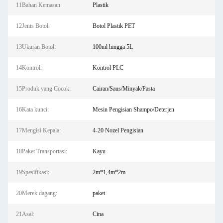
11Bahan Kemasan:
Plastik
12Jenis Botol:
Botol Plastik PET
13Ukuran Botol:
100ml hingga 5L
14Kontrol:
Kontrol PLC
15Produk yang Cocok:
Cairan/Saus/Minyak/Pasta
16Kata kunci:
Mesin Pengisian Shampo/Deterjen
17Mengisi Kepala:
4-20 Nozel Pengisian
18Paket Transportasi:
Kayu
19Spesifikasi:
2m*1,4m*2m
20Merek dagang:
paket
21Asal:
Cina