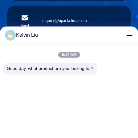
inquiry@npackchina.com
Surel
Kelvin Liu
6:48 AM
0086-21-66035560
Telepon
Good day, what product are you looking for?
Shanghai Npack Automation Equipment Co.,
Ltd.