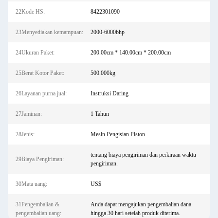
22Kode HS:
8422301090
23Menyediakan kemampuan:
2000-6000bhp
24Ukuran Paket:
200.00cm * 140.00cm * 200.00cm
25Berat Kotor Paket:
500.000kg
26Layanan purna jual:
Instruksi Daring
27Jaminan:
1 Tahun
28Jenis:
Mesin Pengisian Piston
tentang biaya pengiriman dan perkiraan waktu
29Biaya Pengiriman:
pengiriman.
30Mata uang:
US$
31Pengembalian &
Anda dapat mengajukan pengembalian dana
pengembalian uang:
hingga 30 hari setelah produk diterima.