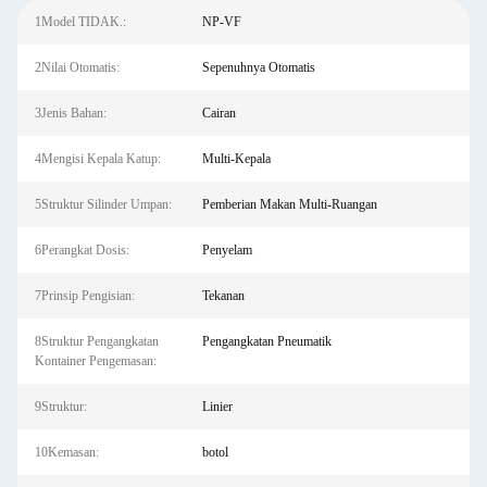
1Model TIDAK.:
NP-VF
2Nilai Otomatis:
Sepenuhnya Otomatis
3Jenis Bahan:
Cairan
4Mengisi Kepala Katup:
Multi-Kepala
5Struktur Silinder Umpan:
Pemberian Makan Multi-Ruangan
6Perangkat Dosis:
Penyelam
7Prinsip Pengisian:
Tekanan
8Struktur Pengangkatan
Pengangkatan Pneumatik
Kontainer Pengemasan:
9Struktur:
Linier
10Kemasan:
botol