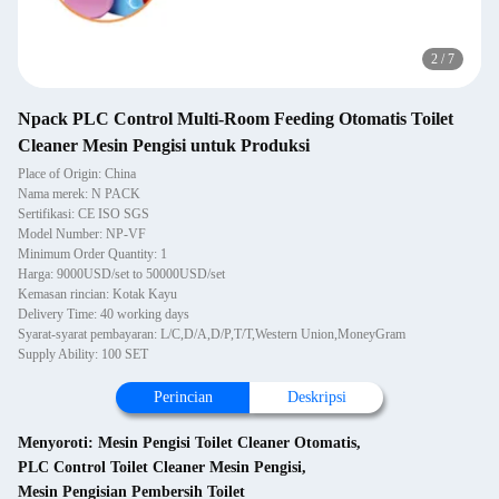
2
/
7
Npack PLC Control Multi-Room Feeding Otomatis Toilet
Cleaner Mesin Pengisi untuk Produksi
Place of Origin: China
Nama merek: N PACK
Sertifikasi: CE ISO SGS
Model Number: NP-VF
Minimum Order Quantity: 1
Harga: 9000USD/set to 50000USD/set
Kemasan rincian: Kotak Kayu
Delivery Time: 40 working days
Syarat-syarat pembayaran: L/C,D/A,D/P,T/T,Western Union,MoneyGram
Supply Ability: 100 SET
Perincian
Deskripsi
Menyoroti:
Mesin Pengisi Toilet Cleaner Otomatis
,
PLC Control Toilet Cleaner Mesin Pengisi
,
Mesin Pengisian Pembersih Toilet