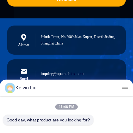
Pabrik Timur, No.2009 Jalan Xupan, Distrik Jiading,
Shanghai China
Alamat
inquiry@npackchina.com
Surel
Kelvin Liu
11:46 PM
0086-21-66035560
Telepon
Good day, what product are you looking for?