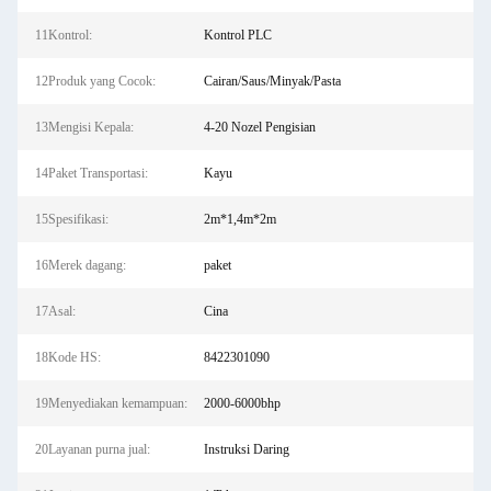
11Kontrol:
Kontrol PLC
12Produk yang Cocok:
Cairan/Saus/Minyak/Pasta
13Mengisi Kepala:
4-20 Nozel Pengisian
14Paket Transportasi:
Kayu
15Spesifikasi:
2m*1,4m*2m
16Merek dagang:
paket
17Asal:
Cina
18Kode HS:
8422301090
19Menyediakan kemampuan:
2000-6000bhp
20Layanan purna jual:
Instruksi Daring