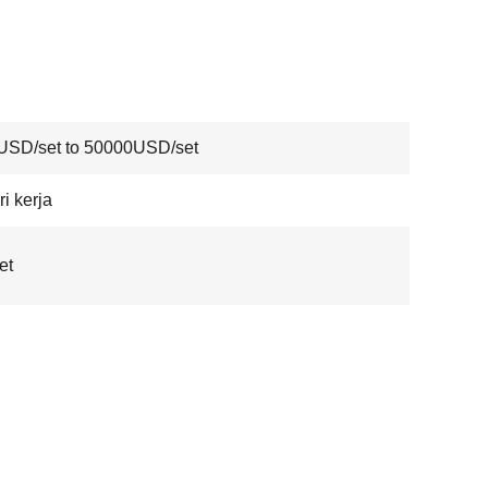
USD/set to 50000USD/set
ri kerja
et