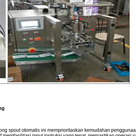
ng
tong spout otomatis ini memprioritaskan kemudahan pengguna
if memfasilitasi input instruksi yang tepat, memastikan operasi