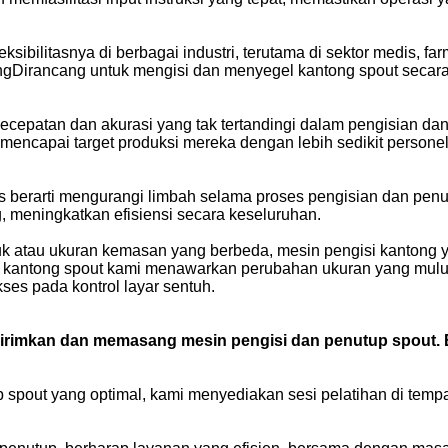
eksibilitasnya di berbagai industri, terutama di sektor medis,
ngDirancang untuk mengisi dan menyegel kantong spout secar
ecepatan dan akurasi yang tak tertandingi dalam pengisian d
t mencapai target produksi mereka dengan lebih sedikit perso
s berarti mengurangi limbah selama proses pengisian dan penut
 meningkatkan efisiensi secara keseluruhan.
uk atau ukuran kemasan yang berbeda, mesin pengisi kanton
 kantong spout kami menawarkan perubahan ukuran yang mulus,
es pada kontrol layar sentuh.
irimkan dan memasang mesin pengisi dan penutup spout. B
spout yang optimal, kami menyediakan sesi pelatihan di tempat 