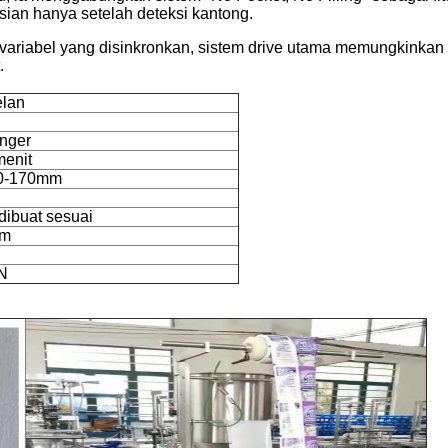
an hanya setelah deteksi kantong.
 variabel yang disinkronkan, sistem drive utama memungkinkan
.
elan
nger
menit
0-170mm
dibuat sesuai
mm
N