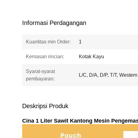
Informasi Perdagangan
Kuantitas min Order:
1
Kemasan rincian:
Kotak Kayu
Syarat-syarat
L/C, D/A, D/P, T/T, Western
pembayaran:
Deskripsi Produk
Cina 1 Liter Sawit Kantong Mesin Pengema