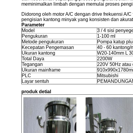
meminimalkan limbah dengan memulai proses pengisi
Didorong oleh motor A/C dengan drive frekuensi A/C
pengisian kantong minyak yang konsisten dan akurat
Parameter
Model
3 / 4 sisi penyeg
Pengukuran
1-100 ml
Metode pengukuran
Pompa katup plu
Kecepatan Pengemasan
40 - 60 kantong/
Ukuran kantong
W20-140mm L 3
Total Daya
2200W
Tegangan
220V 50Hz atau 
Ukuran mainframe
910x990x1780
PLC
Mitsubishi
Layar sentuh
PEMANDUNGA
produk detial