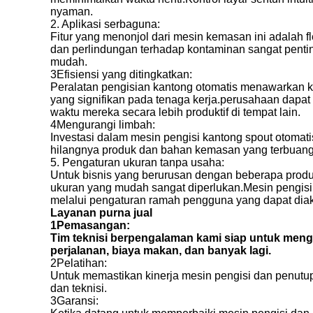
nyaman.
2. Aplikasi serbaguna:
Fitur yang menonjol dari mesin kemasan ini adalah fl
dan perlindungan terhadap kontaminan sangat penti
mudah.
3Efisiensi yang ditingkatkan:
Peralatan pengisian kantong otomatis menawarkan k
yang signifikan pada tenaga kerja.perusahaan dapa
waktu mereka secara lebih produktif di tempat lain.
4Mengurangi limbah:
Investasi dalam mesin pengisi kantong spout otomati
hilangnya produk dan bahan kemasan yang terbuang,
5. Pengaturan ukuran tanpa usaha:
Untuk bisnis yang berurusan dengan beberapa prod
ukuran yang mudah sangat diperlukan.Mesin pengisi
melalui pengaturan ramah pengguna yang dapat diaks
Layanan purna jual
1Pemasangan:
Tim teknisi berpengalaman kami siap untuk meng
perjalanan, biaya makan, dan banyak lagi.
2Pelatihan:
Untuk memastikan kinerja mesin pengisi dan penutup 
dan teknisi.
3Garansi: