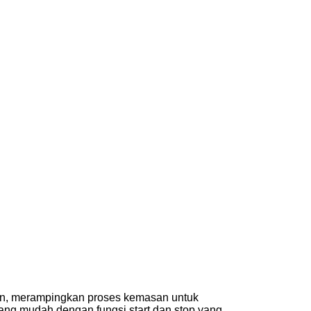
an, merampingkan proses kemasan untuk
 yang mudah dengan fungsi start dan stop yang