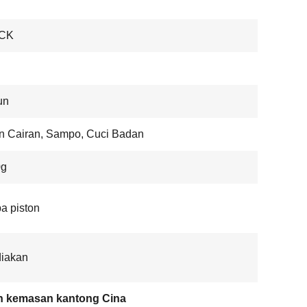
CK
un
n Cairan, Sampo, Cuci Badan
0g
a piston
diakan
n kemasan kantong Cina