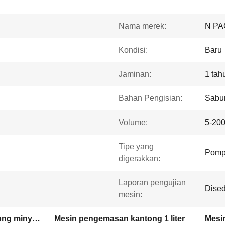
Nama merek:
N PA
Kondisi:
Baru
Jaminan:
1 tah
Bahan Pengisian:
Sabu
Volume:
5-20
Tipe yang
Pomp
digerakkan:
Laporan pengujian
Dise
mesin:
Mesin pengemasan kantong minyak zaitun
Mesin pengemasan kantong 1 liter
Mesi