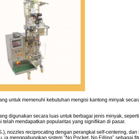
cang untuk memenuhi kebutuhan mengisi kantong minyak secara e
g digunakan secara luas untuk berbagai jenis minyak, seperti 
telah mendapatkan popularitas yang signifikan di pasar.
S.), nozzles reciprocating dengan perangkat self-centering, da
, ia menggabungkan sistem "No Pocket, No Filling" sebagai fit