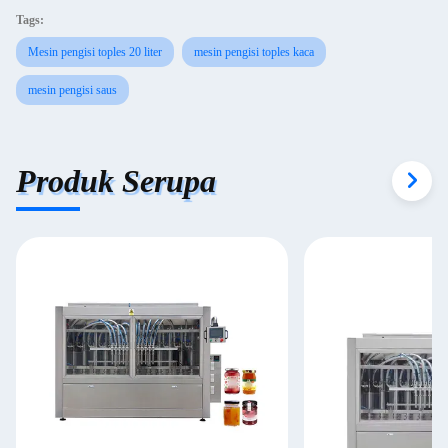
Tags:
Mesin pengisi toples 20 liter
mesin pengisi toples kaca
mesin pengisi saus
Produk Serupa