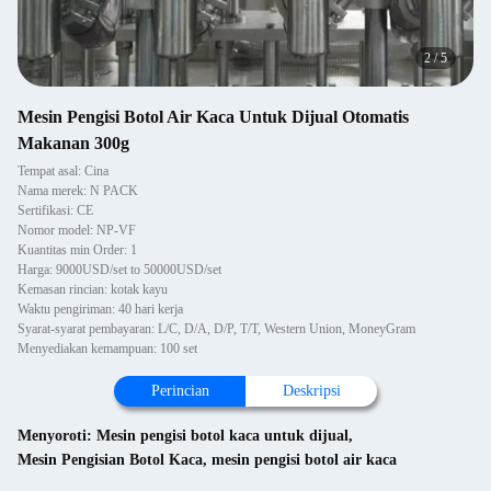
2
/
5
Mesin Pengisi Botol Air Kaca Untuk Dijual Otomatis
Makanan 300g
Tempat asal: Cina
Nama merek: N PACK
Sertifikasi: CE
Nomor model: NP-VF
Kuantitas min Order: 1
Harga: 9000USD/set to 50000USD/set
Kemasan rincian: kotak kayu
Waktu pengiriman: 40 hari kerja
Syarat-syarat pembayaran: L/C, D/A, D/P, T/T, Western Union, MoneyGram
Menyediakan kemampuan: 100 set
Perincian
Deskripsi
Menyoroti:
Mesin pengisi botol kaca untuk dijual
,
Mesin Pengisian Botol Kaca
,
mesin pengisi botol air kaca