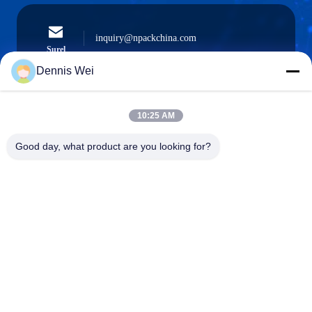
inquiry@npackchina.com
Surel
Dennis Wei
10:25 AM
0086-21-66035560
Telepon
Good day, what product are you looking for?
Shanghai Npack Automation Equipment Co.,
Ltd.