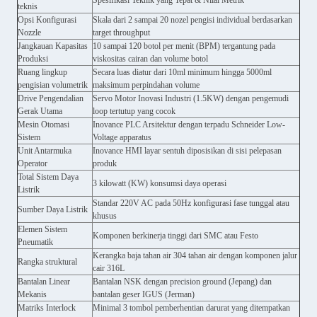
Spesifikasi Teknik yang Tepat & Nilai Metrik
teknis
Opsi Konfigurasi
Skala dari 2 sampai 20 nozel pengisi individual berdasarkan
Nozzle
target throughput
Jangkauan Kapasitas
10 sampai 120 botol per menit (BPM) tergantung pada
Produksi
viskositas cairan dan volume botol
Ruang lingkup
Secara luas diatur dari 10ml minimum hingga 5000ml
pengisian volumetrik
maksimum perpindahan volume
Drive Pengendalian
Servo Motor Inovasi Industri (1.5KW) dengan pengemudi
Gerak Utama
loop tertutup yang cocok
Mesin Otomasi
Inovance PLC Arsitektur dengan terpadu Schneider Low-
Sistem
Voltage apparatus
Unit Antarmuka
Inovance HMI layar sentuh diposisikan di sisi pelepasan
Operator
produk
Total Sistem Daya
3 kilowatt (KW) konsumsi daya operasi
Listrik
Standar 220V AC pada 50Hz konfigurasi fase tunggal atau
Sumber Daya Listrik
khusus
Elemen Sistem
Komponen berkinerja tinggi dari SMC atau Festo
Pneumatik
Kerangka baja tahan air 304 tahan air dengan komponen jalur
Rangka struktural
cair 316L
Bantalan Linear
Bantalan NSK dengan precision ground (Jepang) dan
Mekanis
bantalan geser IGUS (Jerman)
Matriks Interlock
Minimal 3 tombol pemberhentian darurat yang ditempatkan