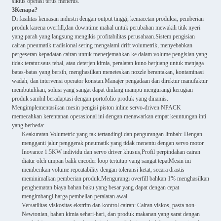
siklus operasi terus menerus.
3Kenapa?
Di fasilitas kemasan industri dengan output tinggi, kemacetan produksi, pemberian
produk karena overfill,dan downtime mahal untuk perubahan mewakili titik nyeri
yang parah yang langsung mengikis profitabilitas perusahaan.Sistem pengisian
cairan pneumatik tradisional sering mengalami drift volumetrik, menyebabkan
pergeseran kepadatan cairan untuk menerjemahkan ke dalam volume pengisian yang
tidak teratur.saus tebal, atau deterjen kimia, peralatan kuno berjuang untuk menjaga
batas-batas yang bersih, menghasilkan meneteskan nozzle berantakan, kontaminasi
wadah, dan intervensi operator konstan.Manajer pengadaan dan direktur manufaktur
membutuhkan, solusi yang sangat dapat diulang mampu mengurangi kerugian
produk sambil beradaptasi dengan portofolio produk yang dinamis.
Mengimplementasikan mesin pengisi piston inline servo-driven NPACK
memecahkan kerentanan operasional ini dengan menawarkan empat keuntungan inti
yang berbeda:
Keakuratan Volumetric yang tak tertandingi dan pengurangan limbah: Dengan
mengganti jalur penggerak pneumatik yang tidak menentu dengan servo motor
Inovance 1.5KW individu dan servo driver khusus,Profil perpindahan cairan
diatur oleh umpan balik encoder loop tertutup yang sangat tepatMesin ini
memberikan volume repeatability dengan toleransi ketat, secara drastis
meminimalkan pemberian produk.Mengurangi overfill bahkan 1% menghasilkan
penghematan biaya bahan baku yang besar yang dapat dengan cepat
mengimbangi harga pembelian peralatan awal.
Versatilitas viskositas ekstrim dan kontrol cairan: Cairan viskos, pasta non-
Newtonian, bahan kimia sehari-hari, dan produk makanan yang sarat dengan