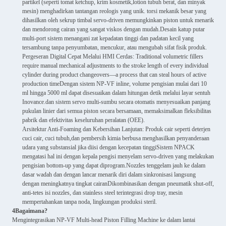
partikel (seperti tomat ketchup, krim kosmetik,lotion tubuh berat, dan minyak
mesin) menghadirkan tantangan reologis yang unik. torsi mekanik besar yang
dihasilkan oleh sekrup timbal servo-driven memungkinkan piston untuk menarik
dan mendorong cairan yang sangat viskos dengan mudah.Desain katup putar
multi-port sistem menangani zat kepadatan tinggi dan padatan kecil yang
tersambung tanpa penyumbatan, mencukur, atau mengubah sifat fisik produk.
Pergeseran Digital Cepat Melalui HMI Cerdas: Traditional volumetric fillers
require manual mechanical adjustments to the stroke length of every individual
cylinder during product changeovers—a process that can steal hours of active
production timeDengan sistem NP-VF inline, volume pengisian mulai dari 10
ml hingga 5000 ml dapat disesuaikan dalam hitungan detik melalui layar sentuh
Inovance.dan sistem servo multi-sumbu secara otomatis menyesuaikan panjang
pukulan linier dari semua piston secara bersamaan, memaksimalkan fleksibilitas
pabrik dan efektivitas keseluruhan peralatan (OEE).
Arsitektur Anti-Foaming dan Kebersihan Lanjutan: Produk cair seperti deterjen
cuci cair, cuci tubuh,dan pembersih kimia berbusa menghasilkan penyanderaan
udara yang substansial jika diisi dengan kecepatan tinggiSistem NPACK
mengatasi hal ini dengan kepala pengisi menyelam servo-driven yang melakukan
pengisian bottom-up yang dapat diprogram.Nozzles tenggelam jauh ke dalam
dasar wadah dan dengan lancar menarik diri dalam sinkronisasi langsung
dengan meningkatnya tingkat cairanDikombinasikan dengan pneumatik shut-off,
anti-tetes isi nozzles, dan stainless steel terintegrasi drop tray, mesin
mempertahankan tanpa noda, lingkungan produksi steril.
4Bagaimana?
Mengintegrasikan NP-VF Multi-head Piston Filling Machine ke dalam lantai