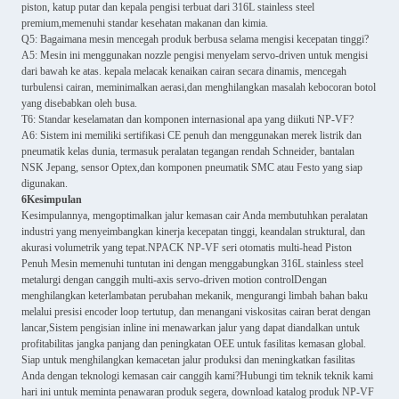
piston, katup putar dan kepala pengisi terbuat dari 316L stainless steel
premium,memenuhi standar kesehatan makanan dan kimia.
Q5: Bagaimana mesin mencegah produk berbusa selama mengisi kecepatan tinggi?
A5: Mesin ini menggunakan nozzle pengisi menyelam servo-driven untuk mengisi
dari bawah ke atas. kepala melacak kenaikan cairan secara dinamis, mencegah
turbulensi cairan, meminimalkan aerasi,dan menghilangkan masalah kebocoran botol
yang disebabkan oleh busa.
T6: Standar keselamatan dan komponen internasional apa yang diikuti NP-VF?
A6: Sistem ini memiliki sertifikasi CE penuh dan menggunakan merek listrik dan
pneumatik kelas dunia, termasuk peralatan tegangan rendah Schneider, bantalan
NSK Jepang, sensor Optex,dan komponen pneumatik SMC atau Festo yang siap
digunakan.
6Kesimpulan
Kesimpulannya, mengoptimalkan jalur kemasan cair Anda membutuhkan peralatan
industri yang menyeimbangkan kinerja kecepatan tinggi, keandalan struktural, dan
akurasi volumetrik yang tepat.NPACK NP-VF seri otomatis multi-head Piston
Penuh Mesin memenuhi tuntutan ini dengan menggabungkan 316L stainless steel
metalurgi dengan canggih multi-axis servo-driven motion controlDengan
menghilangkan keterlambatan perubahan mekanik, mengurangi limbah bahan baku
melalui presisi encoder loop tertutup, dan menangani viskositas cairan berat dengan
lancar,Sistem pengisian inline ini menawarkan jalur yang dapat diandalkan untuk
profitabilitas jangka panjang dan peningkatan OEE untuk fasilitas kemasan global.
Siap untuk menghilangkan kemacetan jalur produksi dan meningkatkan fasilitas
Anda dengan teknologi kemasan cair canggih kami?Hubungi tim teknik teknik kami
hari ini untuk meminta penawaran produk segera, download katalog produk NP-VF