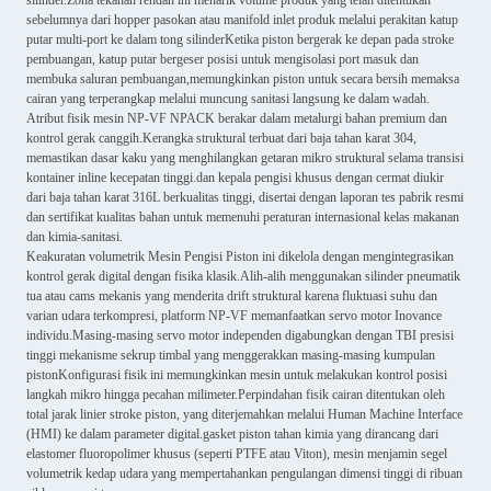
silinder.Zona tekanan rendah ini menarik volume produk yang telah ditentukan
sebelumnya dari hopper pasokan atau manifold inlet produk melalui perakitan katup
putar multi-port ke dalam tong silinderKetika piston bergerak ke depan pada stroke
pembuangan, katup putar bergeser posisi untuk mengisolasi port masuk dan
membuka saluran pembuangan,memungkinkan piston untuk secara bersih memaksa
cairan yang terperangkap melalui muncung sanitasi langsung ke dalam wadah.
Atribut fisik mesin NP-VF NPACK berakar dalam metalurgi bahan premium dan
kontrol gerak canggih.Kerangka struktural terbuat dari baja tahan karat 304,
memastikan dasar kaku yang menghilangkan getaran mikro struktural selama transisi
kontainer inline kecepatan tinggi.dan kepala pengisi khusus dengan cermat diukir
dari baja tahan karat 316L berkualitas tinggi, disertai dengan laporan tes pabrik resmi
dan sertifikat kualitas bahan untuk memenuhi peraturan internasional kelas makanan
dan kimia-sanitasi.
Keakuratan volumetrik Mesin Pengisi Piston ini dikelola dengan mengintegrasikan
kontrol gerak digital dengan fisika klasik.Alih-alih menggunakan silinder pneumatik
tua atau cams mekanis yang menderita drift struktural karena fluktuasi suhu dan
varian udara terkompresi, platform NP-VF memanfaatkan servo motor Inovance
individu.Masing-masing servo motor independen digabungkan dengan TBI presisi
tinggi mekanisme sekrup timbal yang menggerakkan masing-masing kumpulan
pistonKonfigurasi fisik ini memungkinkan mesin untuk melakukan kontrol posisi
langkah mikro hingga pecahan milimeter.Perpindahan fisik cairan ditentukan oleh
total jarak linier stroke piston, yang diterjemahkan melalui Human Machine Interface
(HMI) ke dalam parameter digital.gasket piston tahan kimia yang dirancang dari
elastomer fluoropolimer khusus (seperti PTFE atau Viton), mesin menjamin segel
volumetrik kedap udara yang mempertahankan pengulangan dimensi tinggi di ribuan