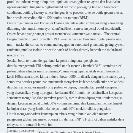
produksi industri yang hidup menunjukkan kecanggihan rekayasa dan keandalan
operasionalnya. Imagine a high-demand cosmetic packaging line or a fast-paced
condiment bottling factory where the goal is to process diverse bottle geometries at
line speeds exceeding 60 to 120 bottles per minute (BPM).
Prosesnya dimulai saat kontainer kosong melintasi jalur konveyor yang keras yang
didukung oleh mesin konveyor ZhenYu.Sistem sensor inspeksi botol fotoelektrik
Optex Jepang yang sangat presisi mendeteksi kontainer yang masuk. The central
Programmable Logic Controller (PLC)—an advanced Inovance digital processing
unit—tracks the container count and engages an automated pneumatic gating system
(indexing pins) to isolate a specific batch of bottles directly beneath the multi-head
nozzle array.
Setelah botol terkunci dengan kuat ke posisi, lingkaran pengisian
dimulai.mengemudi TBI sekrup timbal untuk menarik kembali 316L stainless steel
piston dalam silinder masing-masingVolume yang tepat, apakah serum kosmetik
kecil 100ml atau toples kimia industri besar 5000ml, ditarik dengan konsistensi yang
sempurna.nozzles penutupan pneumatik menyelam ke leher botolKetika stroke debit
dimulai, servo motor mendorong piston ke depan, menjalankan profil kecepatan
yang disesuaikan yang diprogram ke dalam HMI.untuk memaksimalkan kecepatan
sementara menghilangkan percikan produk, mesin dapat diprogram untuk mengisi
dengan kecepatan cepat untuk 80% volume pertama, dan kemudian memperlambat
ke hujan deras yang lembut dan tepat untuk 20% terakhir siklus pengisian.
Untuk menggambarkan kemampuan teknis yang dibutuhkan oleh insinyur
pengadaan global, parameter operasi inti dari seri NP-VF dirinci dalam matriks data
rekayasa struktural di bawah ini:
Kategori parameter