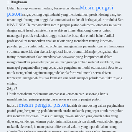
1. Ringkasan
Mesin pengisi
Dalam lanskap kemasan modern, berinvestasi dalam
piston
sangat penting bagi industri yang membutuhkan presisi dosing yang tak
tertandingi, throughput tinggi, dan otomatisasi mulus di berbagai jalur produksi.Seri
NP-VF NPACK menampilkan mesin pengisi piston volumetrik otomatis mutakhir
dengan multi-head dan sistem servo-driven inline, dirancang khusus untuk
menangani produk viskositas tinggi, cairan berbusa, dan emulsi halus.Artikel
profesional ini memberikan analisis teknis yang mendalam tentang kinematik
pukulan jarum suntik volumetrikDengan menganalisis parameter operasi, komponen
struktural material, dan skenario aplikasi industri umum,Manajer pengadaan dan
insinyur otomatisasi akan mendapatkan wawasan yang komprehensif dalam
mengoptimalkan parameter pengisian, mengurangi limbah material struktural, dan
mencapai pengembalian yang cepat pada pengeluaran modal otomatisasi.Baca terus
untuk mengetahui bagaimana upgrade ke platform volumetrik servo-driven
terintegrasi mengubah fasilitas kemasan cair Anda menjadi pabrik manufaktur yang
efisien.
2Apa?
Untuk memahami mekanisme otomatisasi kemasan cair, seseorang harus
mendefinisikan prinsip-prinsip dasar rekayasa mesin pengisi piston
mesin pengisi piston
industri.
adalah sistem dosing cairan perpindahan
positif yang bergantung pada kinematik stroke mekanik yang tepat untuk mengukur
dan mentransfer cairan.Proses ini menggunakan silinder yang diolah halus yang
dipasangkan dengan elemen piston internalKarena piston ditarik kembali oleh gaya
mekanik eksternal, ia menciptakan diferensial vakum yang tepat di dalam ruang