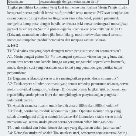
Keamanan
secara strategis dengan kotak tahan air IP
Tingkat pemilihan komponen yang kuat ini memastikan bahwa Mesin Pengisi Piston
beroperasi secara andal di bawah shift produksi terus menerus 24/7.saat menjalankan
cairan pencuci piring viskositas tinggi atau saus cabai tebal, pemicu pneumatik
mengelola katup putar dengan bersih, sementara baki tetesan terintegrasi menangkap
partikel mikro residu.Seluruh proses dipantau oleh saklar proximity dari ROKO
(Taiwan), memastikan bahwa jika botol hilang, mesin melewatkan nozel tertentu,
mencegah tumpahan produk berantakan dan menjaga sanitasi saluran.
5. FAQ
T1: Viskositas apa yang dapat ditangani mesin pengisi piston ini secara efisien?
A1: Mesin pengisi piston NP-VF menangani spektrum viskositas yang luas, dari
cairan tipis seperti saus kedelai hingga zat yang sangat tebal seperti krim kosmetik,
madu, deterjen cuci yang berat,dan saus tomat yang penuh dengan partikel tanpa
penyumbatan.
T2: Bagaimana teknologi servo drive meningkatkan presisi dosis volumetrik?
A2: Tidak seperti silinder pneumatik yang rentan terhadap penurunan tekanan, servo
motor individual mengontrol sekrup TBI dengan presisi langkah mikro,memastikan
repeatability stroke piston linier dan menghilangkan penyimpangan pengisian
volumetrik cairan.
T3: Apakah memakan waktu untuk beralih antara 100ml dan 5000ml volume?
A3: Tidak, perubahan produk sepenuhnya digital. Operator memilih resep yang
sudah dikonfigurasi di layar sentuh Inovance HMI,memaksa sistem servo untuk
menyesuaikan semua stroke piston secara bersamaan dalam hitungan detik.
T4: Jenis sanitasi dan bahan konstruksi apa yang digunakan dalam jalur cairan?
A4: Kerangka struktural adalah 304 stainless steel, sementara semua internal dosing