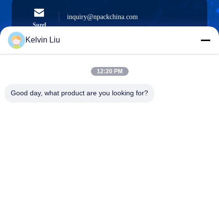
inquiry@npackchina.com
Surel
Kelvin Liu
12:20 PM
0086-21-66035560
Telepon
Good day, what product are you looking for?
Shanghai Npack Automation Equipment Co.,
Ltd.