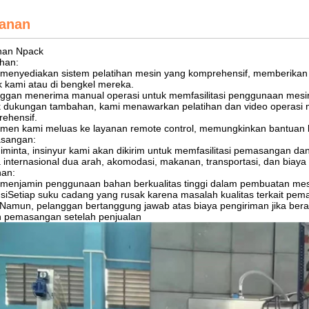
anan
nan Npack
ihan:
menyediakan sistem pelatihan mesin yang komprehensif, memberikan pel
k kami atau di bengkel mereka.
ggan menerima manual operasi untuk memfasilitasi penggunaan mesin 
 dukungan tambahan, kami menawarkan pelatihan dan video operasi 
ehensif.
men kami meluas ke layanan remote control, memungkinkan bantuan b
sangan:
diminta, insinyur kami akan dikirim untuk memfasilitasi pemasangan dan
 internasional dua arah, akomodasi, makanan, transportasi, dan biay
nan:
menjamin penggunaan bahan berkualitas tinggi dalam pembuatan mes
siSetiap suku cadang yang rusak karena masalah kualitas terkait pe
sNamun, pelanggan bertanggung jawab atas biaya pengiriman jika bera
 pemasangan setelah penjualan