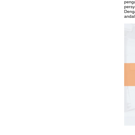
penga
persy
Denga
andal