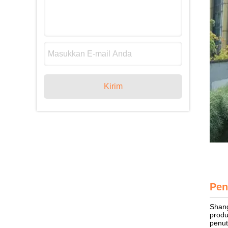
Kirim
Pen
Shang
produ
penut