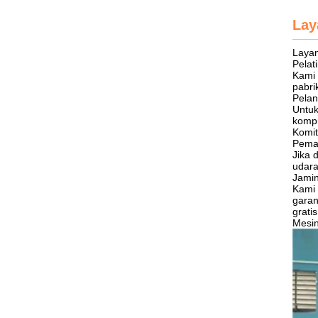
Lay
Laya
Pelat
Kami 
pabri
Pelan
Untuk
kompr
Komit
Pema
Jika 
udara
Jami
Kami 
garan
grati
Mesin